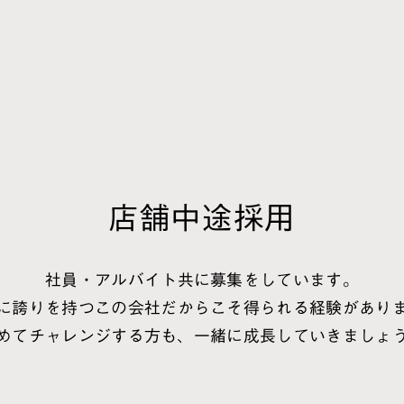
会社情報
UAの仕事
制度について
募集情報
・行動規範
会社概要
IR情報
サステナビリティ
（マーチャン
（ビジュアルマーチャンダイザー）
店
舗
中
途
採
用
社員・アルバイト共に募集をしています。
に誇りを持つこの会社
だからこそ得られる経験があり
めてチャレンジする方も、
一緒に成長していきましょ