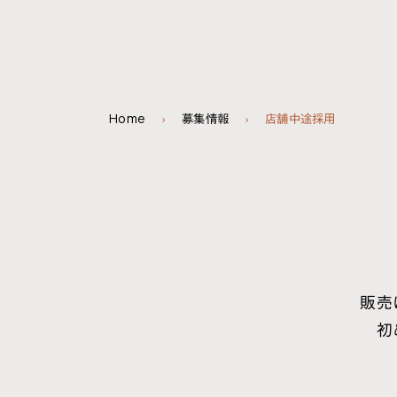
インタビュー
インタビュー
会社情報
UAの仕事
募集情報
経営理念
Home
募集情報
店舗中途採用
販売
初