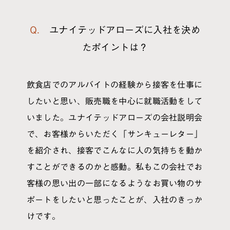
チャレンジド採用
パタンナー
Q. ユナイテッドアローズに入社を決め
VMD
たポイントは？
（ビジュアルマーチャンダイザー）
PR
飲食店でのアルバイトの経験から接客を仕事に
したいと思い、販売職を中心に就職活動をして
生産
いました。ユナイテッドアローズの会社説明会
品質管理
で、お客様からいただく「サンキューレター」
を紹介され、接客でこんなに人の気持ちを動か
物流
すことができるのかと感動。私もこの会社でお
客様の思い出の一部になるようなお買い物のサ
サステナビリティ
ポートをしたいと思ったことが、入社のきっか
ファッションマーケティング
けです。