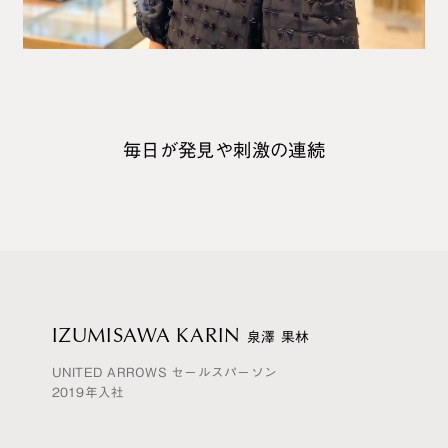
制度について
本部職スタッフ
経営理念・行動規範
UAの仕事
会社概要
EC
募集情報
毎
日
が
発
見
や
刺
激
の
連
続
IR情報
販売・店長
よくあるご質問
募集情報
サステナビリティ
デジタルマーケティング
新卒採用
カスタマーサービスデスク
高校生新卒採用
MD
（マーチャンダイザー）
IZUMISAWA KARIN
泉澤 果林
店舗中途採用
UNITED ARROWS セールスパーソン
企画
2019年入社
本部中途採用
バイヤー