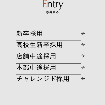
E
n
t
r
y
応募する
新
卒
採
用
高
校
生
新
卒
採
用
店
舗
中
途
採
用
本
部
中
途
採
用
チ
ャ
レ
ン
ジ
ド
採
用