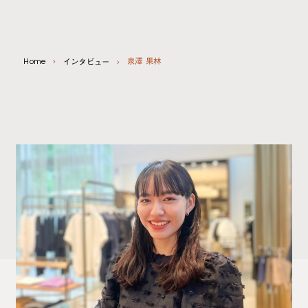
Home
泉澤 果林
インタビュー
インタビュー
会社情報
インタビュー
UAの仕事
販売職スタッフ
会社情報