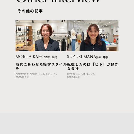
その他の記事
MORITA KAHO
SUZUKI MANA
森田 果穂
鈴木 舞奈
時代にあわせた接客スタイル
転職したのは「ヒト」が好き
を
な会社
ODETTE É ODILE セールスパーソン
CITEN セールスパーソン
2020年入社
2023年入社